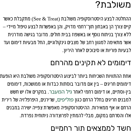
משולבת?
ההחלטה לבצע היסטרוסקופיה משולבת (See & Treat) מתקבלת כאשר
קיים צורך הן באבחון תוך־רחמי מדויק, והן באפשרות לבצע טיפול מיידי –
ללא צורך בניתוח נוסף או באשפוז בבית חולים. מדובר בגישה מודרנית
אשר מתאימה למגוון רחב של מצבים גינקולוגיים, החל מבעיות דימום ועד
לבעיות פוריות או סיבוכים לאחר היריון.
דימומים לא תקינים מהרחם
אחת ההתוויות השכיחות ביותר לביצוע היסטרוסקופיה משולבת היא הופעת
דימומים חריגים – בין אם מדובר בוסתות כבדות או ממושכות, דימומים
בין-וסתיים, או דימום רחמי לאחר
גיל המעבר
. במקרים אלו יש חשש
למבנים חריגים בחלל הרחם כגון
פוליפים
, שרירנים, היפרפלזיה של רירית
הרחם או אף ממאירות. ההיסטרוסקופיה מאפשרת צפייה ישירה במבנים
אלו והסרתם במקום, מבלי להמתין לפרוצדורה ניתוחית נפרדת.
חשד לממצאים תוך רחמיים