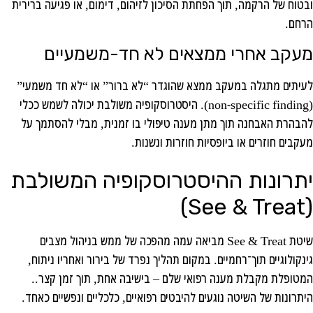
ובטוח של הרקמה, תוך הפחתת הסיכון לזיהום, דימום, או פגיעה ברירית
הרחם.
מעקב אחרי ממצאים לא חד-משמעיים
לעיתים מתגלה במעקב ממצא שהוגדר “לא ברור” או “לא חד משמעי”
(non-specific finding). היסטרוסקופיה משולבת יכולה לשמש ככלי
להבהרת האבחנה תוך מתן מענה טיפולי בו זמנית, מבלי להסתמך על
מעקבים חוזרים או ביופסיות חוזרות ונשנות.
יתרונות ההיסטרוסקופיה המשולבת
(See & Treat)
שיטת See & Treat מביאה עמה מהפכה של ממש בניהול מצבים
גינקולוגיים תוך־רחמיים. במקום תהליך נפרד של בירור ואחריו ניתוח,
המטופלת מקבלת מענה רפואי שלם – בישיבה אחת, תוך זמן קצר..
היתרונות של השיטה נוגעים להיבטים רפואיים, כלכליים ונפשיים כאחד.